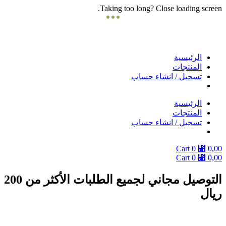
Taking too long? Close loading screen.
Skip
to
content
الرئيسية
المنتجات
تسجيل / انشاء حساب
الرئيسية
المنتجات
تسجيل / انشاء حساب
Cart
0
⃁
0,00
Cart
0
⃁
0,00
التوصيل مجاني لجميع الطلبات الأكثر من 200
ريال
دوام الفروع يومياً من 9 صباحا الى 10 مساءً ماعدا الجمعة من بعد صلاة الجمعة
الى 10 مساء .. والتوصيل داخل مدينة جده وبحره ومكة فقط .. التوصيل في