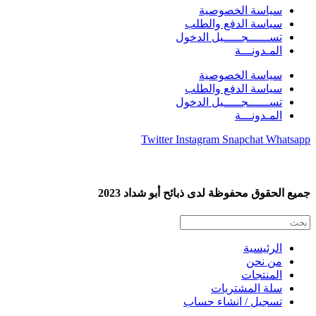
سياسة الخصوصية
سياسة الدفع والطلب
تســــــجـــــيل الدخول
المـدونـــة
سياسة الخصوصية
سياسة الدفع والطلب
تســــــجـــــيل الدخول
المـدونـــة
Twitter
Instagram
Snapchat
Whatsapp
جميع الحقوق محفوظة لدى ذبائح أبو شداد 2023
الرئيسية
من نحن
المنتجات
سلة المشتريات
تسجيل / انشاء حساب