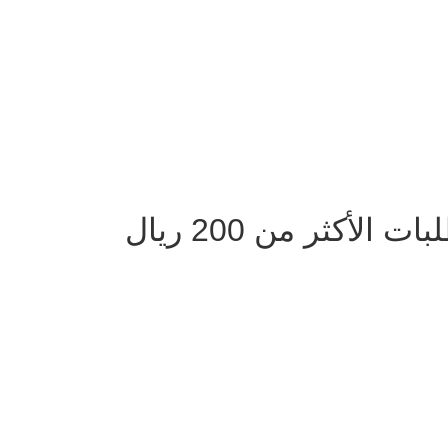
لأكثر من 200 ريال
دوام الفروع يومياً من 9 صباحا الى 10 مساءً ماعدا الجمعة من بعد صلاة الجم
الساعه 12 ظهرا