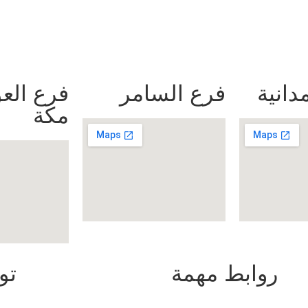
دانية
فرع السامر
فرع العو
مكة
روابط مهمة
تو