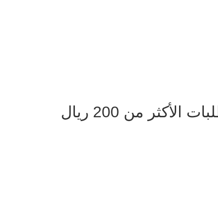
لأكثر من 200 ريال
دوام الفروع يومياً من 9 صباحا الى 10 مساءً ماعدا الجمعة من بعد صلاة الجم
الساعه 12 ظهرا