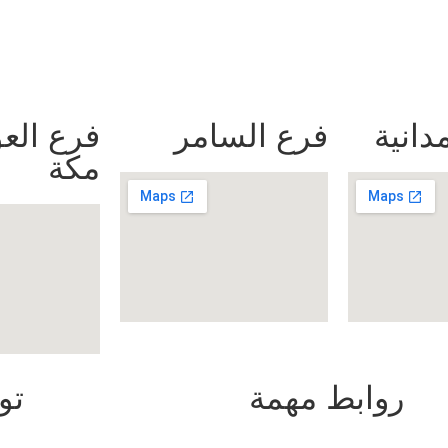
دانية
فرع السامر
فرع العو
مكة
روابط مهمة
تو