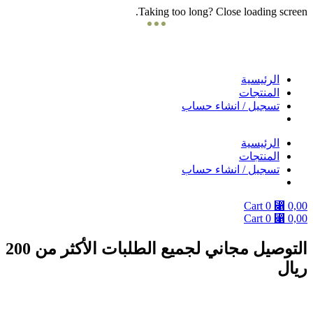
Taking too long? Close loading screen.
Skip
to
content
الرئيسية
المنتجات
تسجيل / انشاء حساب
الرئيسية
المنتجات
تسجيل / انشاء حساب
Cart
0
⃁
0,00
Cart
0
⃁
0,00
التوصيل مجاني لجميع الطلبات الأكثر من 200
ريال
دوام الفروع يومياً من 9 صباحا الى 10 مساءً ماعدا الجمعة من بعد صلاة الجمعة
الى 10 مساء .. والتوصيل داخل مدينة جده وبحره ومكة فقط .. التوصيل في