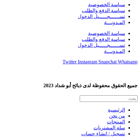
سياسة الخصوصية
سياسة الدفع والطلب
تســــــجـــــيل الدخول
المـدونـــة
سياسة الخصوصية
سياسة الدفع والطلب
تســــــجـــــيل الدخول
المـدونـــة
Twitter
Instagram
Snapchat
Whatsapp
جميع الحقوق محفوظة لدى ذبائح أبو شداد 2023
الرئيسية
من نحن
المنتجات
سلة المشتريات
تسجيل / انشاء حساب