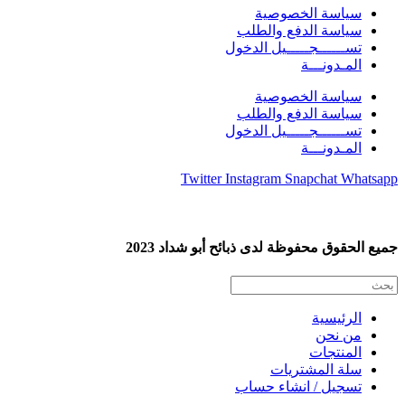
سياسة الخصوصية
سياسة الدفع والطلب
تســــــجـــــيل الدخول
المـدونـــة
سياسة الخصوصية
سياسة الدفع والطلب
تســــــجـــــيل الدخول
المـدونـــة
Twitter
Instagram
Snapchat
Whatsapp
جميع الحقوق محفوظة لدى ذبائح أبو شداد 2023
الرئيسية
من نحن
المنتجات
سلة المشتريات
تسجيل / انشاء حساب