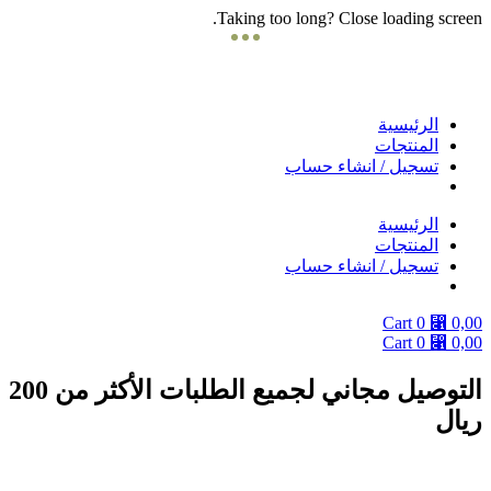
Taking too long? Close loading screen.
Skip
to
content
الرئيسية
المنتجات
تسجيل / انشاء حساب
الرئيسية
المنتجات
تسجيل / انشاء حساب
Cart
0
⃁
0,00
Cart
0
⃁
0,00
التوصيل مجاني لجميع الطلبات الأكثر من 200
ريال
دوام الفروع يومياً من 9 صباحا الى 10 مساءً ماعدا الجمعة من بعد صلاة الجمعة
الى 10 مساء .. والتوصيل داخل مدينة جده وبحره ومكة فقط .. التوصيل في