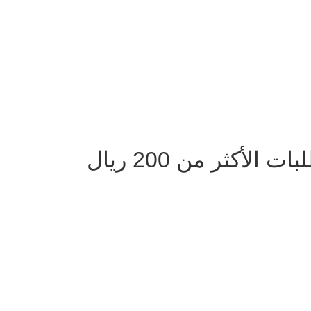
لأكثر من 200 ريال
دوام الفروع يومياً من 9 صباحا الى 10 مساءً ماعدا الجمعة من بعد صلاة الجم
الساعه 12 ظهرا