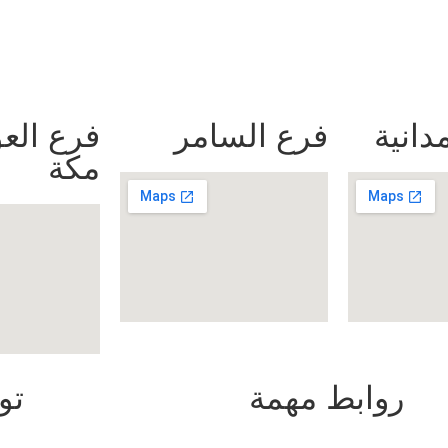
دانية
فرع السامر
فرع العو
مكة
روابط مهمة
تو