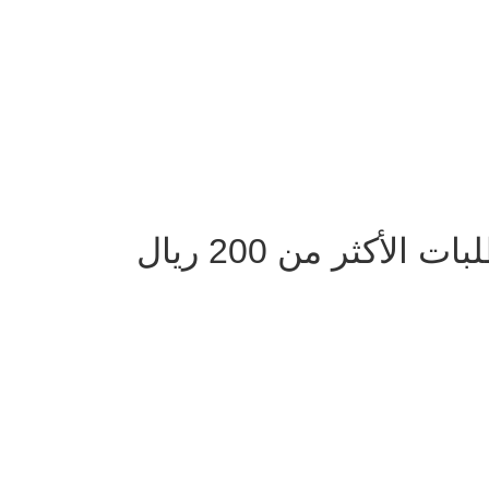
لأكثر من 200 ريال
دوام الفروع يومياً من 9 صباحا الى 10 مساءً ماعدا الجمعة من بعد صلاة الجم
الساعه 12 ظهرا