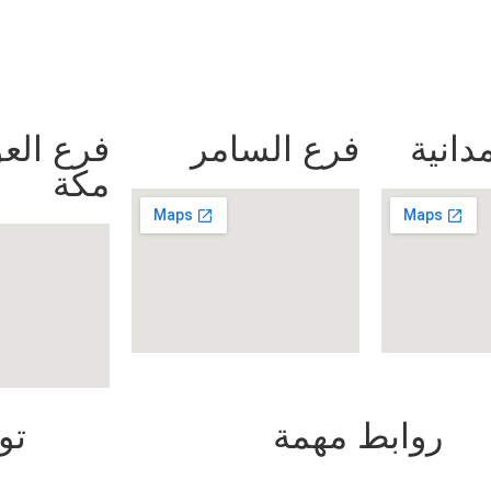
دانية
فرع السامر
فرع العو
مكة
روابط مهمة
تو