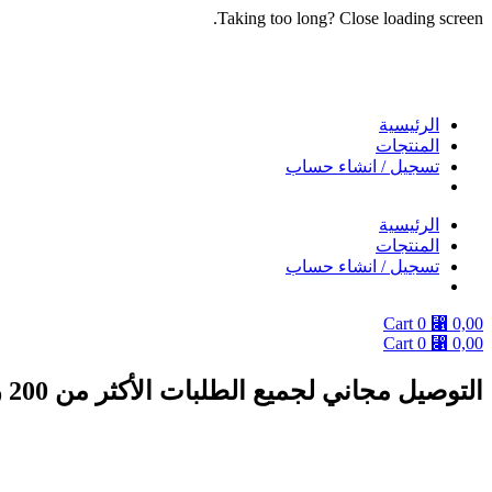
Taking too long? Close loading screen.
Skip
to
content
الرئيسية
المنتجات
تسجيل / انشاء حساب
الرئيسية
المنتجات
تسجيل / انشاء حساب
Cart
0
⃁
0,00
Cart
0
⃁
0,00
التوصيل مجاني لجميع الطلبات الأكثر من 200 ريال
دوام الفروع يومياً من 9 صباحا الى 10 مساءً ماعدا الجمعة من بعد صلاة الجمعة الى 10 مساء .. والتوصيل داخل مدينة جده وبحره ومكة فقط .. التوصيل في نفس اليوم عندما يكون طلبك قبل الساعه 12 ظهرا