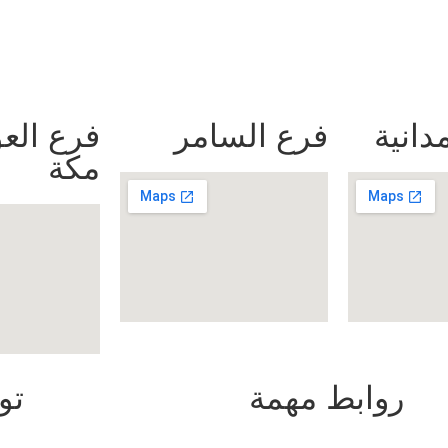
دانية
فرع السامر
فرع العو
مكة
روابط مهمة
تو