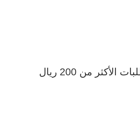
لأكثر من 200 ريال
دوام الفروع يومياً من 9 صباحا الى 10 مساءً ماعدا الجمعة من بعد صلاة الجم
الساعه 12 ظهرا