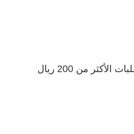
لأكثر من 200 ريال
دوام الفروع يومياً من 9 صباحا الى 10 مساءً ماعدا الجمعة من بعد صلاة الجم
الساعه 12 ظهرا