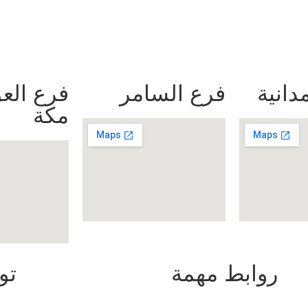
دانية
فرع السامر
فرع العو
مكة
روابط مهمة
تو