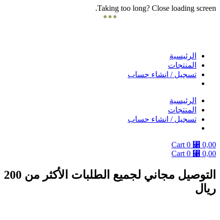
Taking too long? Close loading screen.
Skip
to
content
الرئيسية
المنتجات
تسجيل / انشاء حساب
الرئيسية
المنتجات
تسجيل / انشاء حساب
Cart
0
⃁
0,00
Cart
0
⃁
0,00
التوصيل مجاني لجميع الطلبات الأكثر من 200
ريال
دوام الفروع يومياً من 9 صباحا الى 10 مساءً ماعدا الجمعة من بعد صلاة الجمعة
الى 10 مساء .. والتوصيل داخل مدينة جده وبحره ومكة فقط .. التوصيل في