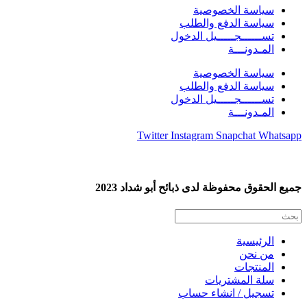
سياسة الخصوصية
سياسة الدفع والطلب
تســــــجـــــيل الدخول
المـدونـــة
سياسة الخصوصية
سياسة الدفع والطلب
تســــــجـــــيل الدخول
المـدونـــة
Twitter
Instagram
Snapchat
Whatsapp
جميع الحقوق محفوظة لدى ذبائح أبو شداد 2023
الرئيسية
من نحن
المنتجات
سلة المشتريات
تسجيل / انشاء حساب