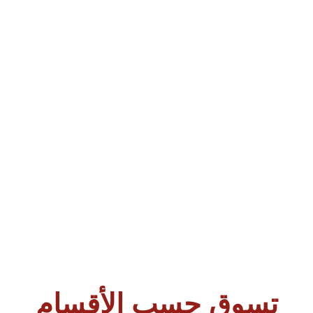
دوام الفروع يومياً من 9 صباحا الى 10 مساءً ماعدا الجمعة من بعد صلاة الجم
الساعه 12 ظهرا
تسوق حسب الأقسام