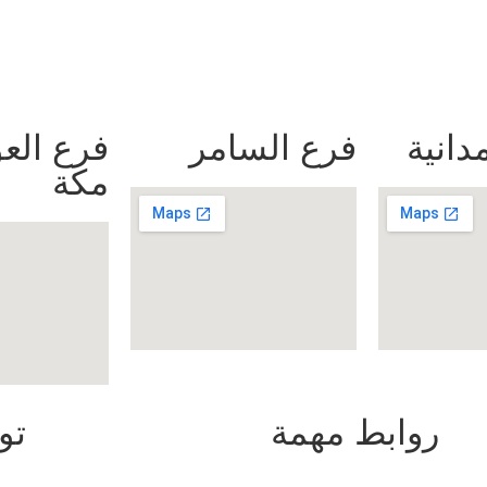
دانية
فرع السامر
فرع العو
مكة
روابط مهمة
تو