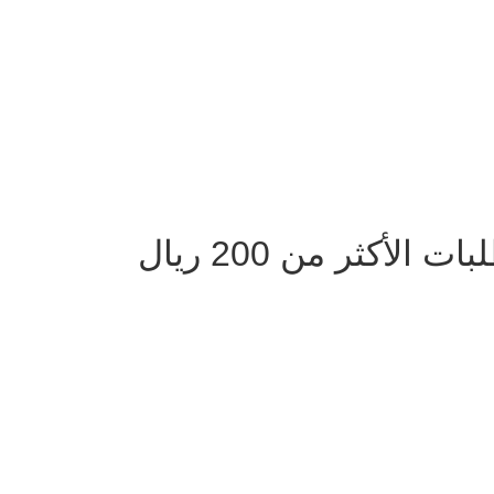
لأكثر من 200 ريال
دوام الفروع يومياً من 9 صباحا الى 10 مساءً ماعدا الجمعة من بعد صلاة الجم
الساعه 12 ظهرا