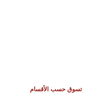
دوام الفروع يومياً من 9 صباحا الى 10 مساءً ماعدا
الجمعة من بعد صلاة الجمعة الى 10 مساء .. والتوصيل
داخل مدينة جده وبحره ومكة فقط .. التوصيل في نفس
اليوم عندما يكون طلبك قبل الساعه 12 ظهرا
تسوق حسب الأقسام