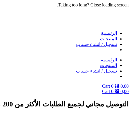
Taking too long? Close loading screen.
Skip
to
content
الرئيسية
المنتجات
تسجيل / انشاء حساب
الرئيسية
المنتجات
تسجيل / انشاء حساب
Cart
0
⃁
0,00
Cart
0
⃁
0,00
التوصيل مجاني لجميع الطلبات الأكثر من 200 ريال
دوام الفروع يومياً من 9 صباحا الى 10 مساءً ماعدا الجمعة من بعد صلاة الجمعة الى 10 مساء .. والتوصيل داخل مدينة جده وبحره ومكة فقط .. التوصيل في نفس اليوم عندما يكون طلبك قبل الساعه 12 ظهرا